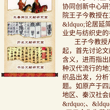
协同创新中心研
院王子今教授在
&ldquo;论居延
业史与纺织史的考察
王子今教授从
起，首先讨论文献中
含义，进而指出所谓
种汉代流行的地
织品出发，分析
题。如原产于四
地区、秦汉社会的
&rdquo;、&l