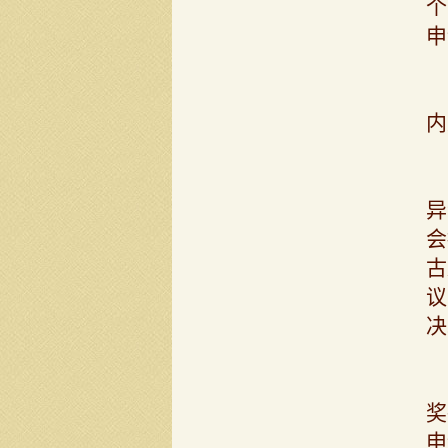
个
申
内
异
会
古
议
决
奖
申