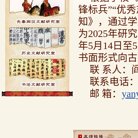
锋标兵”“优
知》，通过学
为2025年研
年5月14日
书面形式向古
联 系人：
联系电话：04
邮 箱：
yan