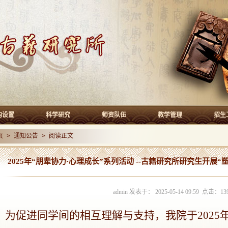
构设置
科学研究
师资队伍
教学管理
招生
页
>
通知公告
> 阅读正文
2025年“朋辈协力·心理成长”系列活动 --古籍研究所研究生开展
admin 发表于： 2025-05-14 09:59 点击：
13
为促进同学间的相互理解与支持，我院于
202