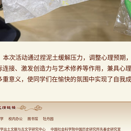
本次
活动通过捏泥土缓解压力，调整心理预期
际连接、激发创造力与艺术修养
等作用
，兼具心
多重
意义
，
使同学们
在
愉快的
氛围中实现了自我
学
校内办公
图书馆
牡丹园
学出土文献与古文字研究中心
中国社会科学院中国历史研究所先秦史研究室