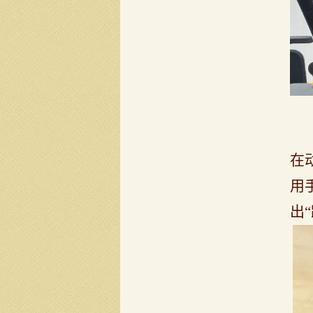
在
用
出