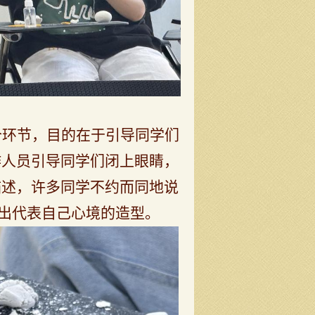
个环节，
目的在于引导同学们
作人员引导
同学们
闭上眼睛，
描述，
许多同学不约而同地说
出代表自己
心境
的
造型。