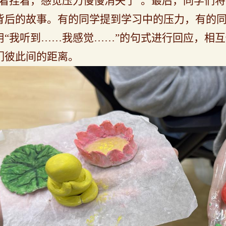
捏着捏着，感觉压力慢慢消失了”。
最后，
同学们将
背后的故事。有
的同学
提到
学习
中的压力，有
的
用“我听到……我感觉……”的句式
进行
回应
，相互
们彼此间的距离。