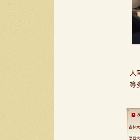
人
等
吉林大
复旦大