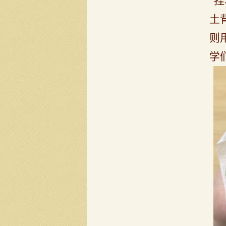
“
土
则
学