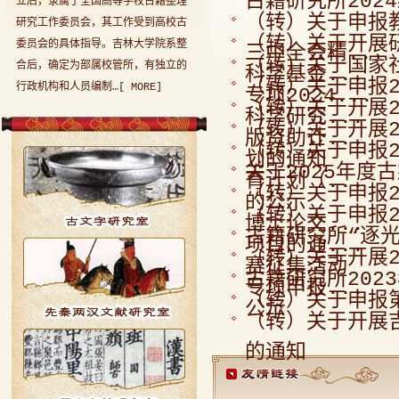
古籍研究所202
立后，隶属于全国高等学校古籍整理
（转）关于申报
研究工作委员会，其工作受到高校古
（转）关于开展
委员会的具体指导。吉林大学院系整
三中全会精...
（转）关于国家
合后，确定为部属校管所，有独立的
科学基金...
（转）关于申报
行政机构和人员编制…[
MORE
]
专项2024...
（转）关于开展
科学研究...
（转）关于开展
版资助计...
（转）关于申报
划的通知
关于2025年
育计划（...
（转）关于申报
的公示
（转）关于申报
博士论文...
古籍研究所“逐
项目的通...
（转）关于开展
赛征集活动
古籍研究所20
专项申报...
（转）关于申报
公示
（转）关于开展
的通知