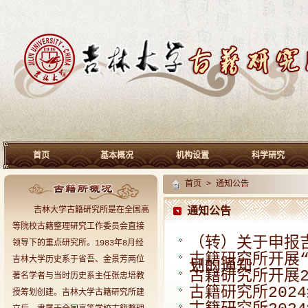
首页
基本概况
机构设置
科学研究
首页
>
通知公告
通知公告
吉林大学古籍研究所是在全国高
等院校古籍整理研究工作委员会直接
（转）关于申报
领导下的重点研究所。1983年8月经
古籍研究所开展
吉林大学历史系于省吾、金景芳两位
划的通知
古籍研究所开展2
著名学者与当时历史系主任张忠培教
古籍研究所202
授筹划创建。吉林大学古籍研究所建